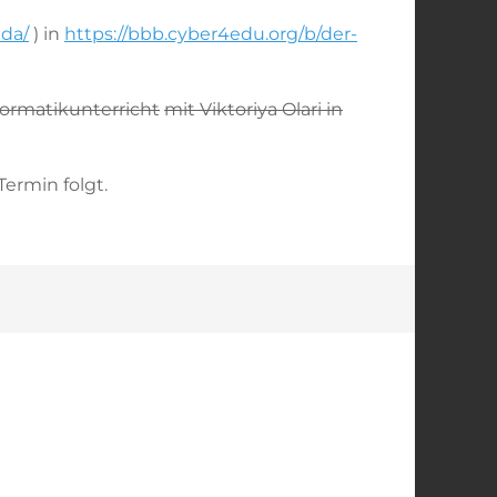
nda/
) in
https://bbb.cyber4edu.org/b/der-
formatikunterricht
mit Viktoriya Olari in
ermin folgt.