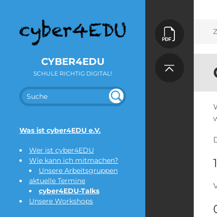
Z
CYBER4EDU
SCHULE RICHTIG DIGITAL!
SUC
UN
DEF
HE
INE
Was ist cyber4EDU e.V.
D
Wer ist cyber4EDU
Wie kann ich mitmachen?
Unsere Arbeitsgruppen
aktuelle Termine
cyber4EDU-Talks
Unsere Workshops