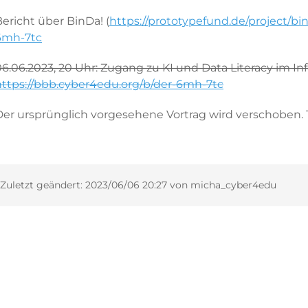
ericht über BinDa! (
https://prototypefund.de/project/bi
6mh-7tc
06.06.2023, 20 Uhr: Zugang zu KI und Data Literacy im In
https://bbb.cyber4edu.org/b/der-6mh-7tc
Der ursprünglich vorgesehene Vortrag wird verschoben. T
 Zuletzt geändert:
2023/06/06 20:27
von
micha_cyber4edu