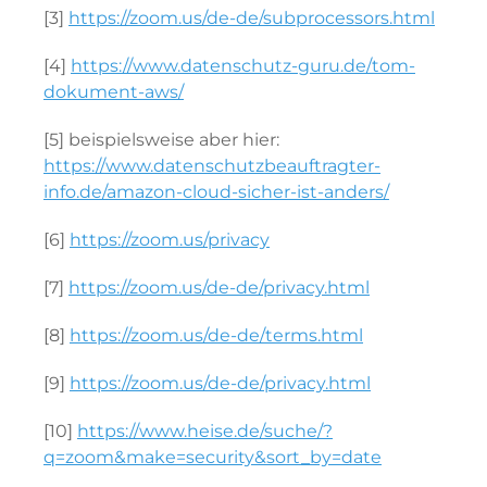
[3]
https://zoom.us/de-de/subprocessors.html
[4]
https://www.datenschutz-guru.de/tom-
dokument-aws/
[5] beispielsweise aber hier:
https://www.datenschutzbeauftragter-
info.de/amazon-cloud-sicher-ist-anders/
[6]
https://zoom.us/privacy
[7]
https://zoom.us/de-de/privacy.html
[8]
https://zoom.us/de-de/terms.html
[9]
https://zoom.us/de-de/privacy.html
[10]
https://www.heise.de/suche/?
q=zoom&make=security&sort_by=date