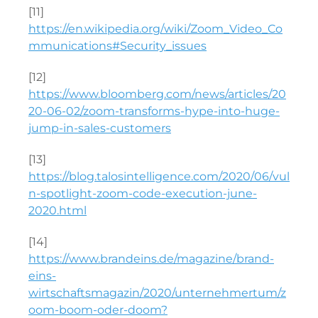
[11]
https://en.wikipedia.org/wiki/Zoom_Video_Co
mmunications#Security_issues
[12]
https://www.bloomberg.com/news/articles/20
20-06-02/zoom-transforms-hype-into-huge-
jump-in-sales-customers
[13]
https://blog.talosintelligence.com/2020/06/vul
n-spotlight-zoom-code-execution-june-
2020.html
[14]
https://www.brandeins.de/magazine/brand-
eins-
wirtschaftsmagazin/2020/unternehmertum/z
oom-boom-oder-doom?