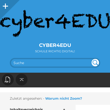
CYBER4EDU
SCHULE RICHTIG DIGITAL!
SUC
UN
DEF
HE
INE
D
Zuletzt angesehen:
•
Warum nicht Zoom?
Inhaltsverzeichnis
+